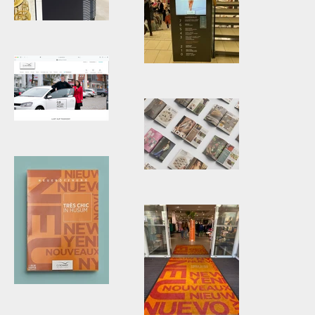
Entwicklung
neues CI
Beispiel Inhouse-
Entwicklung
Werbefläche
neues CI
Beispiel Inhouse-
Werbefläche
Entwicklung
neues CI
Beispiel Azubi-
Mobil
Entwicklung
Magazin-Look mit
Integration
neuem CI
Titel Magazin für