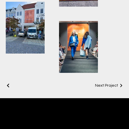
Neueröffnung
Magazin-Look
adaptiert auf
Eingangsgestaltung
Neueröffnungslook
Adaptiert als
Banner am
Modehaus
Neueröffnungslook
Next Project
Adaptiert für
Fashion-Show
Team Silber
Freies Kreativteam