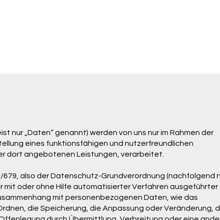
t nur „Daten“ genannt) werden von uns nur im Rahmen der
tellung eines funktionsfähigen und nutzerfreundlichen
d der dort angebotenen Leistungen, verarbeitet.
016/679, also der Datenschutz-Grundverordnung (nachfolgend 
r mit oder ohne Hilfe automatisierter Verfahren ausgeführter
 Zusammenhang mit personenbezogenen Daten, wie das
 Ordnen, die Speicherung, die Anpassung oder Veränderung, 
Offenlegung durch Übermittlung, Verbreitung oder eine ande