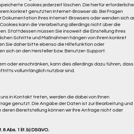
peicherte Cookies jederzeit löschen. Die hierfür erforderlich
rem konkret genutzten Internet-Browser ab. Bei Fragen
er Dokumentation Ihres Internet-Browsers oder wenden sich a
-Cookies kann die Verarbeitung allerdings nicht über die
n. Stattdessen müssen Sie insoweit die Einstellung Ihres
erlichen Schritte und Maßnahmen hängen von Ihrem konkret
n Sie daher bitte ebenso die Hilfefunktion oder
n sich an den Hersteller bzw. Benutzer-Support.
dern oder einschränken, kann dies allerdings dazu führen, dass
tritts vollumfänglich nutzbar sind.
 uns in Kontakt treten, werden die dabei von Ihnen
rage genutzt. Die Angabe der Daten ist zur Bearbeitung und
 deren Bereitstellung können wir Ihre Anfrage nicht oder
 6 Abs. 1 lit. b) DSGVO.