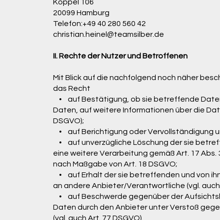
Koppel 106
20099 Hamburg
Telefon:+49 40 280 560 42
christian.heinel@teamsilber.de
II. Rechte der Nutzer und Betroffenen
Mit Blick auf die nachfolgend noch näher bes
das Recht
• auf Bestätigung, ob sie betreffende Daten
Daten, auf weitere Informationen über die Dat
DSGVO);
• auf Berichtigung oder Vervollständigung unr
• auf unverzügliche Löschung der sie betreffe
eine weitere Verarbeitung gemäß Art. 17 Abs. 
nach Maßgabe von Art. 18 DSGVO;
• auf Erhalt der sie betreffenden und von ih
an andere Anbieter/Verantwortliche (vgl. auch
• auf Beschwerde gegenüber der Aufsichtsbeh
Daten durch den Anbieter unter Verstoß geg
(vgl. auch Art. 77 DSGVO).