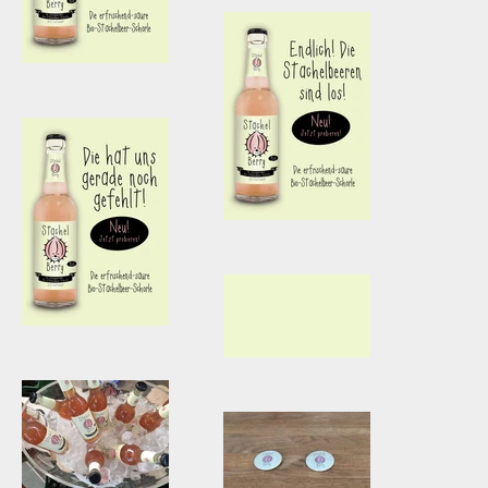
Poster 2
Stachel Berry
Poster 3
Stachel Berry
Poster 4
PosterA1_Stachel
Berry_ Die hat
stachelberry
uns gerade
noch
gefehlt_klein