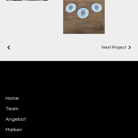
IMG_1555
Next Project
Team Silber
Freies Kreativteam
Home
Team
Angebot
Marken