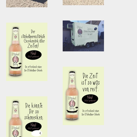
uns gemacht hat.
Stachel Berry auf
Stachel Berry auf
Föhr.
Föhr.
Bei Schapers
Bei Schapers
WassersportCenter
WassersportCenter
mit Bistro.
mit Bistro.
Stachel Berry in
St. Peter-Ording.
Kühlwagen.
Stachel Berry
Poster 1
Stachel Berry